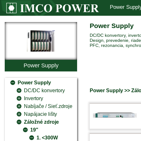
Power Suppl
Power Supply
DC/DC konvertory, inverto
Design, prevedenie, riaden
PFC, rezonancia, synchro
Power Supply
Power Supply
Power Supply >> Zálo
DC/DC konvertory
Invertory
Nabíjače / Sieť.zdroje
Napájacie lišty
Záložné zdroje
19"
1. <300W