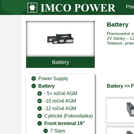
Pow
Battery
Priemyselné st
2V články – 12
Telekom, prie
Battery
Power Supply
Battery >> 
Battery
- 5+ ročné AGM
-10 ročné AGM
-12 ročné AGM
Cyklické (Fotovoltaika)
Front terminal 19"
7 Stars