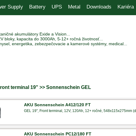
er Supply
Battery
UPS
Metal
Downloads
Kariéra
aničné akumulátory Exide a Vision...
V bloky, kapacita do 3000Ah, 5-12+ ročná životnosť...
mysel, energetika, zebezpečovacie a kamerové systémy, medical...
Front terminal 19" >> Sonnenschein GEL
AKU Sonnenschein A412/120 FT
GEL 19", Front terminal, 12V, 120Ah, 12+ ročné, 548x115x275mm (d
AKU Sonnenschein PC12/180 FT