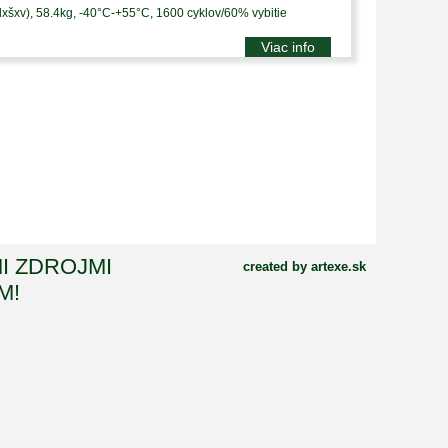
xšxv), 58.4kg, -40°C-+55°C, 1600 cyklov/60% vybitie
Viac info
I ZDROJMI
created by artexe.sk
M!