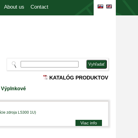
About us
Contact
KATALÓG PRODUKTOV
. Výplnkové
ície zdroja LS300 1U)
Viac info