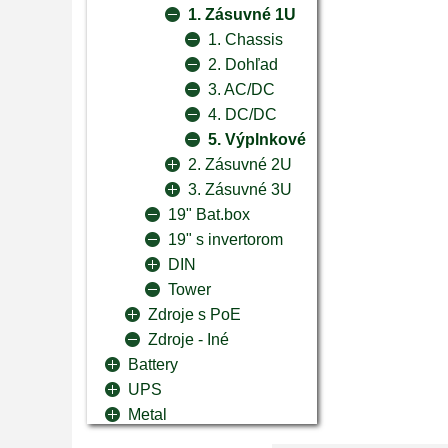
1. Zásuvné 1U
1. Chassis
2. Dohľad
3. AC/DC
4. DC/DC
5. Výplnkové
2. Zásuvné 2U
3. Zásuvné 3U
19" Bat.box
19" s invertorom
DIN
Tower
Zdroje s PoE
Zdroje - Iné
Battery
UPS
Metal