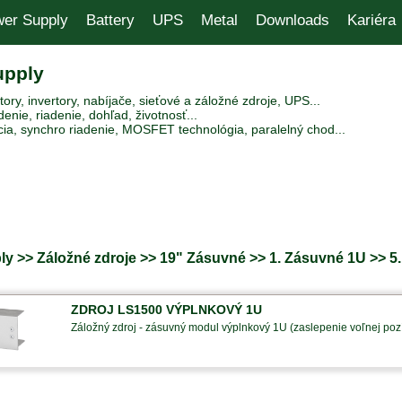
er Supply
Battery
UPS
Metal
Downloads
Kariéra
upply
ry, invertory, nabíjače, sieťové a záložné zdroje, UPS...
enie, riadenie, dohľad, životnosť...
ia, synchro riadenie, MOSFET technológia, paralelný chod...
y >> Záložné zdroje >> 19" Zásuvné >> 1. Zásuvné 1U >> 5
ZDROJ LS1500 VÝPLNKOVÝ 1U
Záložný zdroj - zásuvný modul výplnkový 1U (zaslepenie voľnej poz