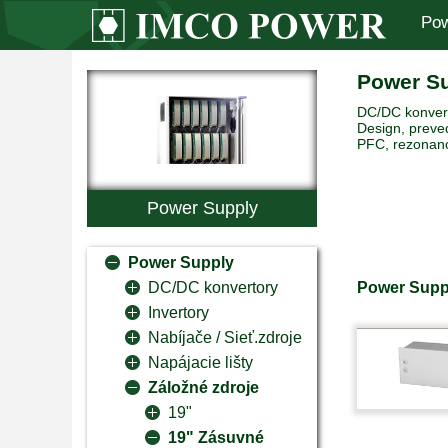
Pow
Power S
DC/DC konverto
Design, preved
PFC, rezonanc
Power Supply
Power Supply
Power Suppl
DC/DC konvertory
Invertory
Nabíjače / Sieť.zdroje
Napájacie lišty
Záložné zdroje
19"
19" Zásuvné