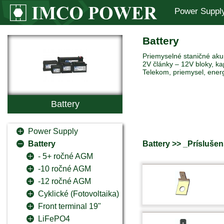
Power Suppl
Battery
Priemyselné staničné akum
2V články – 12V bloky, ka
Telekom, priemysel, ener
Battery
Power Supply
Battery >> _Prísluše
Battery
- 5+ ročné AGM
-10 ročné AGM
-12 ročné AGM
Cyklické (Fotovoltaika)
Front terminal 19"
LiFePO4