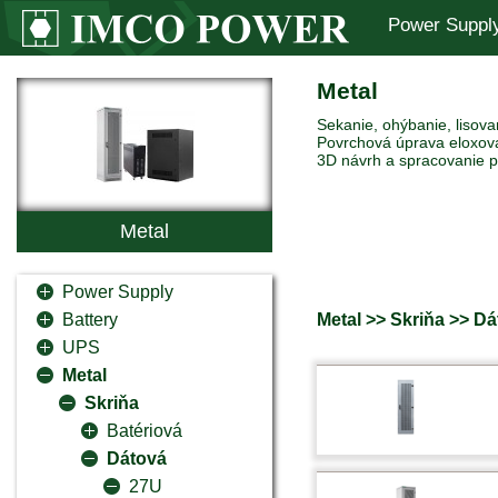
Power Suppl
Metal
Sekanie, ohýbanie, lisova
Povrchová úprava eloxov
3D návrh a spracovanie po
Metal
Power Supply
Metal >> Skriňa >> D
Battery
UPS
Metal
Skriňa
Batériová
Dátová
27U