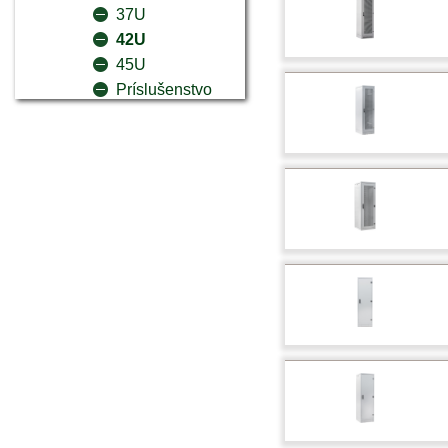
37U
42U
45U
Príslušenstvo