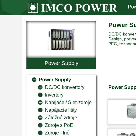
Pow
Power S
DC/DC konverto
Design, preved
PFC, rezonanc
Power Supply
Power Supply
Power Supp
DC/DC konvertory
Invertory
Nabíjače / Sieť.zdroje
Napájacie lišty
Záložné zdroje
Zdroje s PoE
Zdroje - Iné