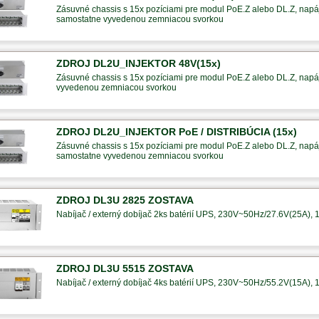
Zásuvné chassis s 15x pozíciami pre modul PoE.Z alebo DL.Z, napáj
samostatne vyvedenou zemniacou svorkou
ZDROJ DL2U_INJEKTOR 48V(15x)
Zásuvné chassis s 15x pozíciami pre modul PoE.Z alebo DL.Z, napáj
vyvedenou zemniacou svorkou
ZDROJ DL2U_INJEKTOR PoE / DISTRIBÚCIA (15x)
Zásuvné chassis s 15x pozíciami pre modul PoE.Z alebo DL.Z, napáj
samostatne vyvedenou zemniacou svorkou
ZDROJ DL3U 2825 ZOSTAVA
Nabíjač / externý dobíjač 2ks batérií UPS, 230V~50Hz/27.6V(25A), 1
ZDROJ DL3U 5515 ZOSTAVA
Nabíjač / externý dobíjač 4ks batérií UPS, 230V~50Hz/55.2V(15A), 1