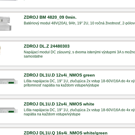
ZDROJ BM 4820_09 0min.
Batériový modul 48V(20A), 9Ah, 19" 2U, 10 ročná životnosť, 2-pólové 
ZDROJ DL.Z 24480303
Napájací modul DC zásuvný, s dvoma istenými výstupmi 3A s možno
samostatne
ZDROJ DL1U.D 12s4i_NMOS green
Lišta napájacia DC, 19" 1U, zlučujúca 2x vstup 18-60V/16A do 4x výs
prítomnosť napätia na každom vstupe/výstupe
ZDROJ DL1U.D 12s4i_NMOS white
Lišta napájacia DC, 19" 1U, zlučujúca 2x vstup 18-60V/16A do 4x výs
napätia na každom vstupe/výstupe
ZDROJ DL1U.Q 16s4i_NMOS white/green