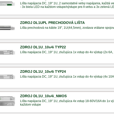
Lišta napájacia DC, 19" 1U, 2 samostatné vetvy napájania, každá ve
- 3x biela LED na každom vstupe/výstupe pre A vetvu a 3x zelená L
ZDROJ DL1UPL PRECHODOVÁ LIŠTA
Lišta prechodová na káble 19", 1U(44,5mm), zostava vrátane spojo
ZDROJ DL1U_10s4i TYP22
Lišta napájacia DC, 19" 1U, zlučujúca 1x vstup do 4x výstup (2x 6A,
ZDROJ DL1U_10s4i TYP24
Lišta napájacia DC, 19" 1U, zlučujúca 1x vstup do 4x výstup (4x 10A
ZDROJ DL1U_10s4i_NMOS
Lišta napájacia DC, 19" 1U, zlučujúca 4x vstup 18-60V/16A do 1x výs
každom vstupe