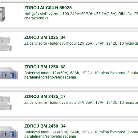
ZDROJ ALC04.H 55025
Nabíjač / sieťový zdroj 100-240V~50/60Hz/55.2V(2.5A), DIN lišta, 
charakteristika
ZDROJ BM 1225_34
Záložný zdroj - batériový modul 12V(25A), 34Ah, 19" 2U, 10 ročná ži
ZDROJ BM 1250_68
Batériový modul 12V(50A), 68Ah, 19" 2U, 10 ročná životnosť, 2-pólov
paralelného/sériového radenia
ZDROJ BM 2425_17
Záložný zdroj - batériový modul 24V(25A), 17Ah, 19" 2U, 10 ročná ži
ZDROJ BM 2450_34
Batériový modul 24V(50A), 34Ah, 19" 2U, 10 ročná životnosť, 2-pólov
paralelného/sériového radenia