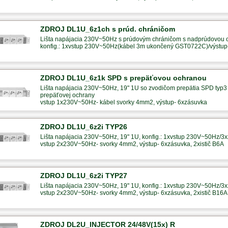
ZDROJ DL1U_6z1ch s prúd. chráničom
Lišta napájacia 230V~50Hz s prúdovým chráničom s nadprúdovou
konfig.: 1xvstup 230V~50Hz(kábel 3m ukončený GST0722C)/výstu
ZDROJ DL1U_6z1k SPD s prepäťovou ochranou
Lišta napájacia 230V~50Hz, 19" 1U so zvodičom prepätia SPD typ3 
prepäťovej ochrany
vstup 1x230V~50Hz- kábel svorky 4mm2, výstup- 6xzásuvka
ZDROJ DL1U_6z2i TYP26
Lišta napájacia 230V~50Hz, 19" 1U, konfig.: 1xvstup 230V~50Hz/3x
vstup 2x230V~50Hz- svorky 4mm2, výstup- 6xzásuvka, 2xistič B6A
ZDROJ DL1U_6z2i TYP27
Lišta napájacia 230V~50Hz, 19" 1U, konfig.: 1xvstup 230V~50Hz/3x
vstup 2x230V~50Hz- svorky 4mm2, výstup- 6xzásuvka, 2xistič B16A
ZDROJ DL2U_INJECTOR 24/48V(15x) R