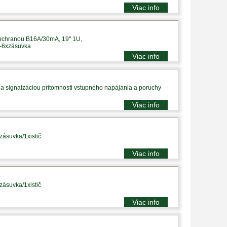
Viac info
 ochranou B16A/30mA, 19" 1U,
p-6xzásuvka
Viac info
a signalzáciou prítomnosti vstupného napájania a poruchy
Viac info
zásuvka/1xistič
Viac info
zásuvka/1xistič
Viac info