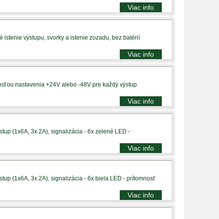
Viac info
istenie výstupu, svorky a istenie zozadu, bez batérií
Viac info
sťou nastavenia +24V alebo -48V pre každý výstup
Viac info
tup (1x6A, 3x 2A), signalizácia - 6x zelené LED -
Viac info
tup (1x6A, 3x 2A), signalizácia - 6x biela LED - prítomnosť
Viac info