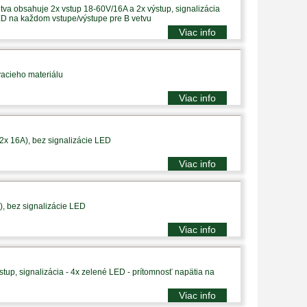
tva obsahuje 2x vstup 18-60V/16A a 2x výstup, signalizácia
ED na každom vstupe/výstupe pre B vetvu
Viac info
vacieho materiálu
Viac info
 2x 16A), bez signalizácie LED
Viac info
), bez signalizácie LED
Viac info
tup, signalizácia - 4x zelené LED - prítomnosť napätia na
Viac info