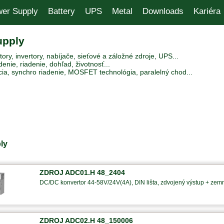
er Supply
Battery
UPS
Metal
Downloads
Kariéra
upply
ry, invertory, nabíjače, sieťové a záložné zdroje, UPS...
enie, riadenie, dohľad, životnosť...
ia, synchro riadenie, MOSFET technológia, paralelný chod...
ly
ZDROJ ADC01.H 48_2404
DC/DC konvertor 44-58V/24V(4A), DIN lišta, zdvojený výstup + zem
ZDROJ ADC02.H 48_150006