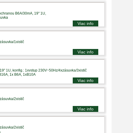
 ochranou B6A/30mA, 19" 1U,
suvka
Viac info
zásuvka/1xistič
Viac info
9" 1U, konfig.: 1xvstup 230V~50Hz/4xzásuvka/3xistič
 B16A, 1x B6A, 1xB10A
Viac info
zásuvka/2xistič
Viac info
zásuvka/2xistič
A