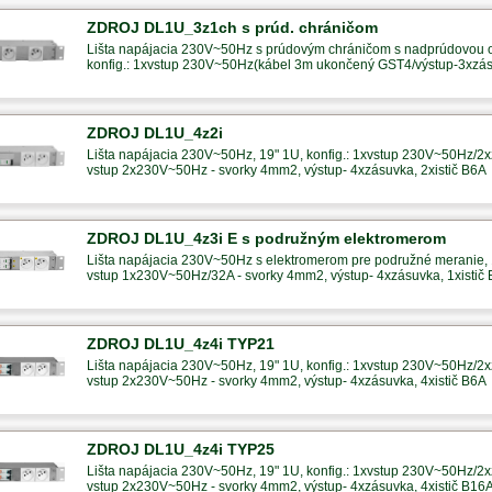
ZDROJ DL1U_3z1ch s prúd. chráničom
Lišta napájacia 230V~50Hz s prúdovým chráničom s nadprúdovou
konfig.: 1xvstup 230V~50Hz(kábel 3m ukončený GST4/výstup-3xzá
ZDROJ DL1U_4z2i
Lišta napájacia 230V~50Hz, 19" 1U, konfig.: 1xvstup 230V~50Hz/2x
vstup 2x230V~50Hz - svorky 4mm2, výstup- 4xzásuvka, 2xistič B6A
ZDROJ DL1U_4z3i E s podružným elektromerom
Lišta napájacia 230V~50Hz s elektromerom pre podružné meranie, 1
vstup 1x230V~50Hz/32A - svorky 4mm2, výstup- 4xzásuvka, 1xistič
ZDROJ DL1U_4z4i TYP21
Lišta napájacia 230V~50Hz, 19" 1U, konfig.: 1xvstup 230V~50Hz/2x
vstup 2x230V~50Hz - svorky 4mm2, výstup- 4xzásuvka, 4xistič B6A
ZDROJ DL1U_4z4i TYP25
Lišta napájacia 230V~50Hz, 19" 1U, konfig.: 1xvstup 230V~50Hz/2x
vstup 2x230V~50Hz - svorky 4mm2, výstup- 4xzásuvka, 4xistič B16