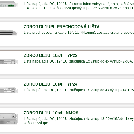
Lišta napájacia DC, 19" 1U, 2 samostatné vetvy napájania, každá ve
- 3x biela LED na každom vstupe/výstupe pre A vetvu a 3x zelená L
ZDROJ DL1UPL PRECHODOVÁ LIŠTA
Lišta prechodová na káble 19", 1U(44,5mm), zostava vrátane spojo
ZDROJ DL1U_10s4i TYP22
Lišta napájacia DC, 19" 1U, zlučujúca 1x vstup do 4x výstup (2x 6A,
ZDROJ DL1U_10s4i TYP24
Lišta napájacia DC, 19" 1U, zlučujúca 1x vstup do 4x výstup (4x 10A
ZDROJ DL1U_10s4i_NMOS
Lišta napájacia DC, 19" 1U, zlučujúca 4x vstup 18-60V/16A do 1x výs
každom vstupe