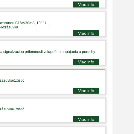
Viac info
 ochranou B16A/30mA, 19" 1U,
p-6xzásuvka
Viac info
a signalzáciou prítomnosti vstupného napájania a poruchy
Viac info
zásuvka/1xistič
Viac info
zásuvka/1xistič
Viac info