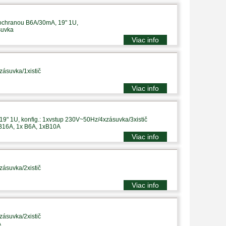
 ochranou B6A/30mA, 19" 1U,
suvka
Viac info
zásuvka/1xistič
Viac info
9" 1U, konfig.: 1xvstup 230V~50Hz/4xzásuvka/3xistič
 B16A, 1x B6A, 1xB10A
Viac info
zásuvka/2xistič
Viac info
zásuvka/2xistič
A