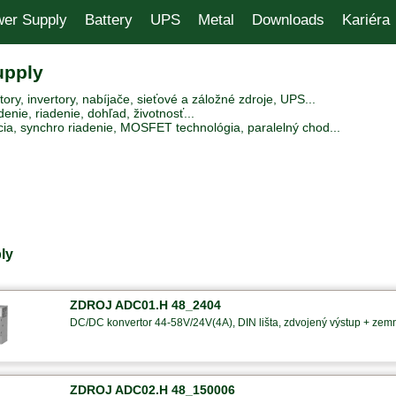
er Supply
Battery
UPS
Metal
Downloads
Kariéra
upply
ry, invertory, nabíjače, sieťové a záložné zdroje, UPS...
enie, riadenie, dohľad, životnosť...
ia, synchro riadenie, MOSFET technológia, paralelný chod...
ly
ZDROJ ADC01.H 48_2404
DC/DC konvertor 44-58V/24V(4A), DIN lišta, zdvojený výstup + zem
ZDROJ ADC02.H 48_150006