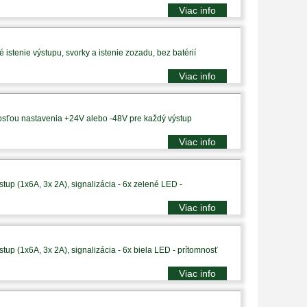
Viac info
istenie výstupu, svorky a istenie zozadu, bez batérií
Viac info
sťou nastavenia +24V alebo -48V pre každý výstup
Viac info
tup (1x6A, 3x 2A), signalizácia - 6x zelené LED -
Viac info
tup (1x6A, 3x 2A), signalizácia - 6x biela LED - prítomnosť
Viac info