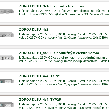
ZDROJ DL1U_3z1ch s prúd. chráničom
Lišta napájacia 230V~50Hz s prúdovým chráničom s nadprúdovou
konfig.: 1xvstup 230V~50Hz(kábel 3m ukončený GST4/výstup-3xzá
ZDROJ DL1U_4z2i
Lišta napájacia 230V~50Hz, 19" 1U, konfig.: 1xvstup 230V~50Hz/2x
vstup 2x230V~50Hz - svorky 4mm2, výstup- 4xzásuvka, 2xistič B6A
ZDROJ DL1U_4z3i E s podružným elektromerom
Lišta napájacia 230V~50Hz s elektromerom pre podružné meranie, 1
vstup 1x230V~50Hz/32A - svorky 4mm2, výstup- 4xzásuvka, 1xistič
ZDROJ DL1U_4z4i TYP21
Lišta napájacia 230V~50Hz, 19" 1U, konfig.: 1xvstup 230V~50Hz/2x
vstup 2x230V~50Hz - svorky 4mm2, výstup- 4xzásuvka, 4xistič B6A
ZDROJ DL1U_4z4i TYP25
Lišta napájacia 230V~50Hz, 19" 1U, konfig.: 1xvstup 230V~50Hz/2x
vstup 2x230V~50Hz - svorky 4mm2, výstup- 4xzásuvka, 4xistič B16