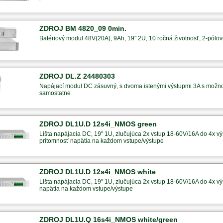
ZDROJ BM 4820_09 0min.
Batériový modul 48V(20A), 9Ah, 19" 2U, 10 ročná životnosť, 2-pólové 
ZDROJ DL.Z 24480303
Napájací modul DC zásuvný, s dvoma istenými výstupmi 3A s možno
samostatne
ZDROJ DL1U.D 12s4i_NMOS green
Lišta napájacia DC, 19" 1U, zlučujúca 2x vstup 18-60V/16A do 4x výs
prítomnosť napätia na každom vstupe/výstupe
ZDROJ DL1U.D 12s4i_NMOS white
Lišta napájacia DC, 19" 1U, zlučujúca 2x vstup 18-60V/16A do 4x výs
napätia na každom vstupe/výstupe
ZDROJ DL1U.Q 16s4i_NMOS white/green