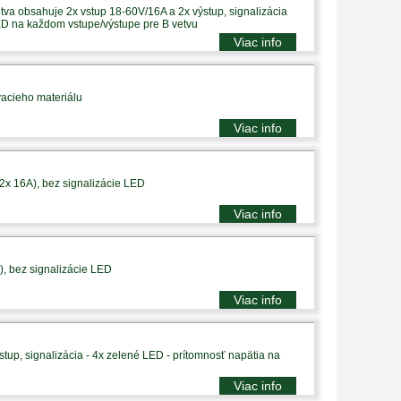
tva obsahuje 2x vstup 18-60V/16A a 2x výstup, signalizácia
ED na každom vstupe/výstupe pre B vetvu
Viac info
vacieho materiálu
Viac info
 2x 16A), bez signalizácie LED
Viac info
), bez signalizácie LED
Viac info
tup, signalizácia - 4x zelené LED - prítomnosť napätia na
Viac info