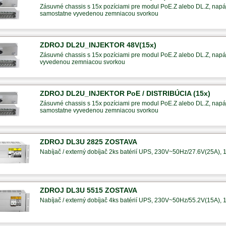
Zásuvné chassis s 15x pozíciami pre modul PoE.Z alebo DL.Z, napáj
samostatne vyvedenou zemniacou svorkou
ZDROJ DL2U_INJEKTOR 48V(15x)
Zásuvné chassis s 15x pozíciami pre modul PoE.Z alebo DL.Z, napáj
vyvedenou zemniacou svorkou
ZDROJ DL2U_INJEKTOR PoE / DISTRIBÚCIA (15x)
Zásuvné chassis s 15x pozíciami pre modul PoE.Z alebo DL.Z, napáj
samostatne vyvedenou zemniacou svorkou
ZDROJ DL3U 2825 ZOSTAVA
Nabíjač / externý dobíjač 2ks batérií UPS, 230V~50Hz/27.6V(25A), 1
ZDROJ DL3U 5515 ZOSTAVA
Nabíjač / externý dobíjač 4ks batérií UPS, 230V~50Hz/55.2V(15A), 1