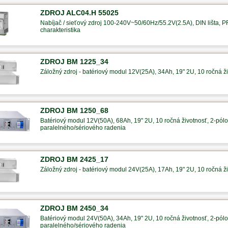
ZDROJ ALC04.H 55025
Nabíjač / sieťový zdroj 100-240V~50/60Hz/55.2V(2.5A), DIN lišta, 
charakteristika
ZDROJ BM 1225_34
Záložný zdroj - batériový modul 12V(25A), 34Ah, 19" 2U, 10 ročná ži
ZDROJ BM 1250_68
Batériový modul 12V(50A), 68Ah, 19" 2U, 10 ročná životnosť, 2-pólov
paralelného/sériového radenia
ZDROJ BM 2425_17
Záložný zdroj - batériový modul 24V(25A), 17Ah, 19" 2U, 10 ročná ži
ZDROJ BM 2450_34
Batériový modul 24V(50A), 34Ah, 19" 2U, 10 ročná životnosť, 2-pólov
paralelného/sériového radenia