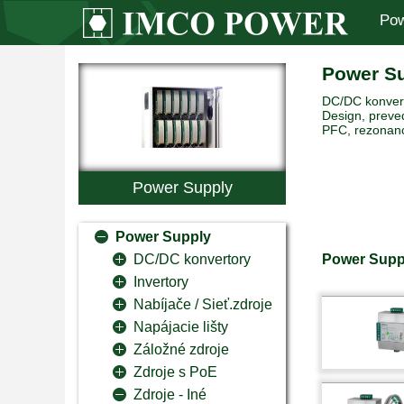
Pow
Power S
DC/DC konverto
Design, preved
PFC, rezonanc
Power Supply
Power Supply
Power Supp
DC/DC konvertory
Invertory
Nabíjače / Sieť.zdroje
Napájacie lišty
Záložné zdroje
Zdroje s PoE
Zdroje - Iné