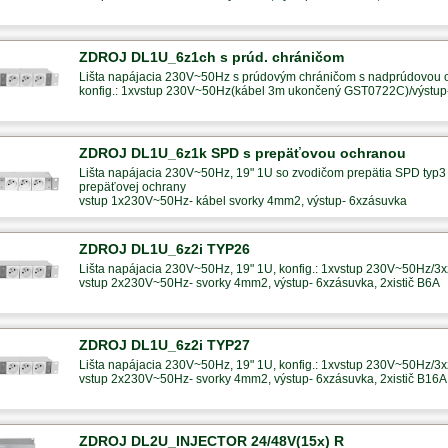
ZDROJ DL1U_6z1ch s prúd. chráničom
Lišta napájacia 230V~50Hz s prúdovým chráničom s nadprúdovou
konfig.: 1xvstup 230V~50Hz(kábel 3m ukončený GST0722C)/výstu
ZDROJ DL1U_6z1k SPD s prepäťovou ochranou
Lišta napájacia 230V~50Hz, 19" 1U so zvodičom prepätia SPD typ3 
prepäťovej ochrany
vstup 1x230V~50Hz- kábel svorky 4mm2, výstup- 6xzásuvka
ZDROJ DL1U_6z2i TYP26
Lišta napájacia 230V~50Hz, 19" 1U, konfig.: 1xvstup 230V~50Hz/3x
vstup 2x230V~50Hz- svorky 4mm2, výstup- 6xzásuvka, 2xistič B6A
ZDROJ DL1U_6z2i TYP27
Lišta napájacia 230V~50Hz, 19" 1U, konfig.: 1xvstup 230V~50Hz/3x
vstup 2x230V~50Hz- svorky 4mm2, výstup- 6xzásuvka, 2xistič B16A
ZDROJ DL2U_INJECTOR 24/48V(15x) R