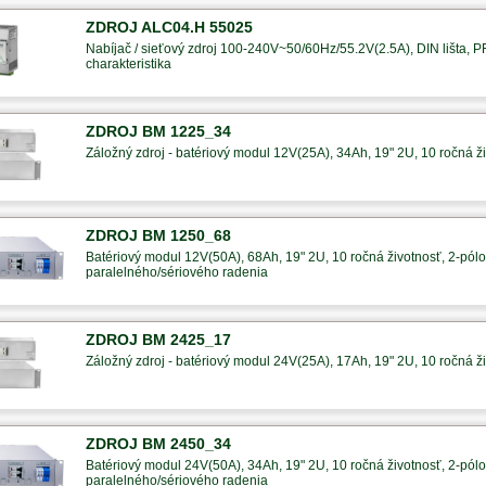
ZDROJ ALC04.H 55025
Nabíjač / sieťový zdroj 100-240V~50/60Hz/55.2V(2.5A), DIN lišta, 
charakteristika
ZDROJ BM 1225_34
Záložný zdroj - batériový modul 12V(25A), 34Ah, 19" 2U, 10 ročná ži
ZDROJ BM 1250_68
Batériový modul 12V(50A), 68Ah, 19" 2U, 10 ročná životnosť, 2-pólov
paralelného/sériového radenia
ZDROJ BM 2425_17
Záložný zdroj - batériový modul 24V(25A), 17Ah, 19" 2U, 10 ročná ži
ZDROJ BM 2450_34
Batériový modul 24V(50A), 34Ah, 19" 2U, 10 ročná životnosť, 2-pólov
paralelného/sériového radenia