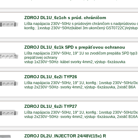
ZDROJ DL1U_6z1ch s prúd. chráničom
Lišta napájacia 230V~50Hz s prúdovým chráničom s nadprúdovou
konfig.: 1xvstup 230V~50Hz(kábel 3m ukončený GST0722C)/výstu
ZDROJ DL1U_6z1k SPD s prepäťovou ochranou
Lišta napájacia 230V~50Hz, 19" 1U so zvodičom prepätia SPD typ3 
prepäťovej ochrany
vstup 1x230V~50Hz- kábel svorky 4mm2, výstup- 6xzásuvka
ZDROJ DL1U_6z2i TYP26
Lišta napájacia 230V~50Hz, 19" 1U, konfig.: 1xvstup 230V~50Hz/3x
vstup 2x230V~50Hz- svorky 4mm2, výstup- 6xzásuvka, 2xistič B6A
ZDROJ DL1U_6z2i TYP27
Lišta napájacia 230V~50Hz, 19" 1U, konfig.: 1xvstup 230V~50Hz/3x
vstup 2x230V~50Hz- svorky 4mm2, výstup- 6xzásuvka, 2xistič B16A
ZDROJ DL2U_INJECTOR 24/48V(15x) R