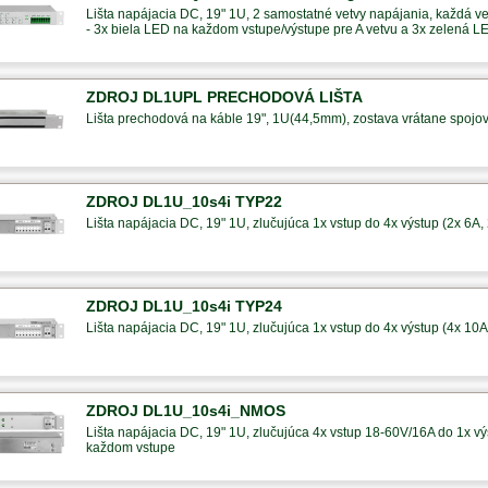
Lišta napájacia DC, 19" 1U, 2 samostatné vetvy napájania, každá ve
- 3x biela LED na každom vstupe/výstupe pre A vetvu a 3x zelená L
ZDROJ DL1UPL PRECHODOVÁ LIŠTA
Lišta prechodová na káble 19", 1U(44,5mm), zostava vrátane spojo
ZDROJ DL1U_10s4i TYP22
Lišta napájacia DC, 19" 1U, zlučujúca 1x vstup do 4x výstup (2x 6A,
ZDROJ DL1U_10s4i TYP24
Lišta napájacia DC, 19" 1U, zlučujúca 1x vstup do 4x výstup (4x 10A
ZDROJ DL1U_10s4i_NMOS
Lišta napájacia DC, 19" 1U, zlučujúca 4x vstup 18-60V/16A do 1x výs
každom vstupe