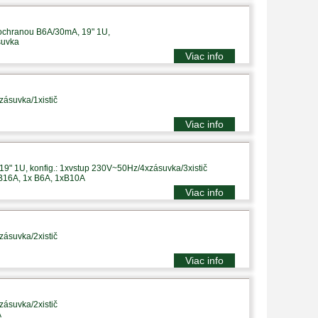
 ochranou B6A/30mA, 19" 1U,
suvka
Viac info
zásuvka/1xistič
Viac info
9" 1U, konfig.: 1xvstup 230V~50Hz/4xzásuvka/3xistič
 B16A, 1x B6A, 1xB10A
Viac info
zásuvka/2xistič
Viac info
zásuvka/2xistič
A