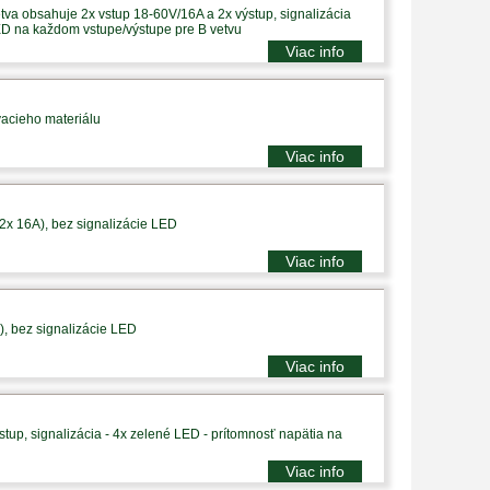
tva obsahuje 2x vstup 18-60V/16A a 2x výstup, signalizácia
ED na každom vstupe/výstupe pre B vetvu
Viac info
vacieho materiálu
Viac info
 2x 16A), bez signalizácie LED
Viac info
), bez signalizácie LED
Viac info
tup, signalizácia - 4x zelené LED - prítomnosť napätia na
Viac info