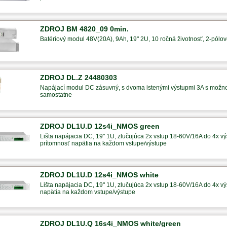
ZDROJ BM 4820_09 0min.
Batériový modul 48V(20A), 9Ah, 19" 2U, 10 ročná životnosť, 2-pólové 
ZDROJ DL.Z 24480303
Napájací modul DC zásuvný, s dvoma istenými výstupmi 3A s možno
samostatne
ZDROJ DL1U.D 12s4i_NMOS green
Lišta napájacia DC, 19" 1U, zlučujúca 2x vstup 18-60V/16A do 4x výs
prítomnosť napätia na každom vstupe/výstupe
ZDROJ DL1U.D 12s4i_NMOS white
Lišta napájacia DC, 19" 1U, zlučujúca 2x vstup 18-60V/16A do 4x výs
napätia na každom vstupe/výstupe
ZDROJ DL1U.Q 16s4i_NMOS white/green