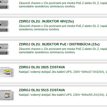
Zásuvné chassis s 15x pozíciami pre modul PoE.Z alebo DL.Z, napáj
samostatne vyvedenou zemniacou svorkou
ZDROJ DL2U_INJEKTOR 48V(15x)
Zásuvné chassis s 15x pozíciami pre modul PoE.Z alebo DL.Z, napáj
vyvedenou zemniacou svorkou
ZDROJ DL2U_INJEKTOR PoE / DISTRIBÚCIA (15x)
Zásuvné chassis s 15x pozíciami pre modul PoE.Z alebo DL.Z, napáj
samostatne vyvedenou zemniacou svorkou
ZDROJ DL3U 2825 ZOSTAVA
Nabíjač / externý dobíjač 2ks batérií UPS, 230V~50Hz/27.6V(25A), 1
ZDROJ DL3U 5515 ZOSTAVA
Nabíjač / externý dobíjač 4ks batérií UPS, 230V~50Hz/55.2V(15A), 1