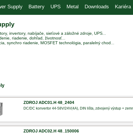
er Supply
Battery
UPS
Metal
Downloads
Kariéra
upply
ry, invertory, nabíjače, sieťové a záložné zdroje, UPS...
enie, riadenie, dohľad, životnosť...
ia, synchro riadenie, MOSFET technológia, paralelný chod...
ly
ZDROJ ADC01.H 48_2404
DC/DC konvertor 44-58V/24V(4A), DIN lišta, zdvojený výstup + zem
ZDROJ ADC02.H 48_150006