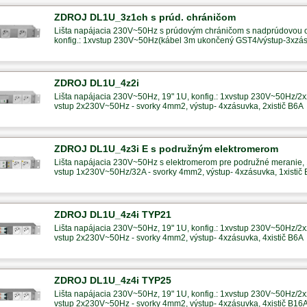
ZDROJ DL1U_3z1ch s prúd. chráničom
Lišta napájacia 230V~50Hz s prúdovým chráničom s nadprúdovou
konfig.: 1xvstup 230V~50Hz(kábel 3m ukončený GST4/výstup-3xzá
ZDROJ DL1U_4z2i
Lišta napájacia 230V~50Hz, 19" 1U, konfig.: 1xvstup 230V~50Hz/2x
vstup 2x230V~50Hz - svorky 4mm2, výstup- 4xzásuvka, 2xistič B6A
ZDROJ DL1U_4z3i E s podružným elektromerom
Lišta napájacia 230V~50Hz s elektromerom pre podružné meranie, 1
vstup 1x230V~50Hz/32A - svorky 4mm2, výstup- 4xzásuvka, 1xistič
ZDROJ DL1U_4z4i TYP21
Lišta napájacia 230V~50Hz, 19" 1U, konfig.: 1xvstup 230V~50Hz/2x
vstup 2x230V~50Hz - svorky 4mm2, výstup- 4xzásuvka, 4xistič B6A
ZDROJ DL1U_4z4i TYP25
Lišta napájacia 230V~50Hz, 19" 1U, konfig.: 1xvstup 230V~50Hz/2x
vstup 2x230V~50Hz - svorky 4mm2, výstup- 4xzásuvka, 4xistič B16