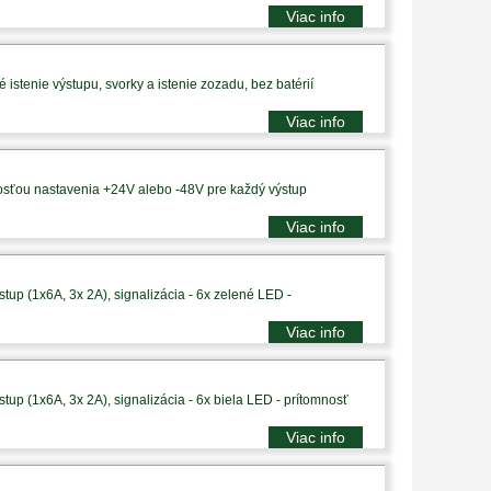
Viac info
istenie výstupu, svorky a istenie zozadu, bez batérií
Viac info
sťou nastavenia +24V alebo -48V pre každý výstup
Viac info
tup (1x6A, 3x 2A), signalizácia - 6x zelené LED -
Viac info
tup (1x6A, 3x 2A), signalizácia - 6x biela LED - prítomnosť
Viac info