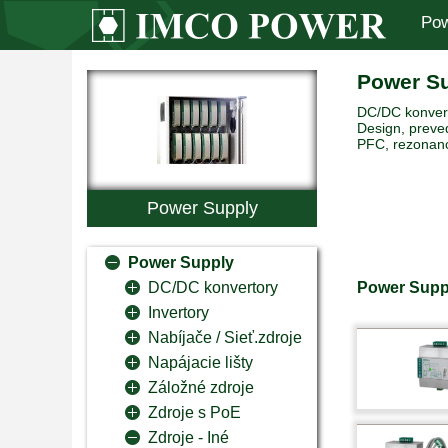
Pow
Power S
DC/DC konverto
Design, preved
PFC, rezonanc
Power Supply
Power Supply
Power Supp
DC/DC konvertory
Invertory
Nabíjače / Sieť.zdroje
Napájacie lišty
Záložné zdroje
Zdroje s PoE
Zdroje - Iné