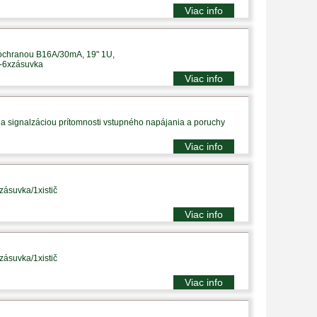
Viac info
 ochranou B16A/30mA, 19" 1U,
p-6xzásuvka
Viac info
a signalzáciou prítomnosti vstupného napájania a poruchy
Viac info
zásuvka/1xistič
Viac info
zásuvka/1xistič
Viac info